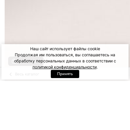
Наш сайт использует файлы cookie
Продолжая им пользоваться, вы соглашаетесь на
обработку персональных данных в соответствии с
Купить образ
политикой конфиденциальности
.
Принять
Весь каталог
сливочный
Черный
Артикул: 35888. сливочный
XS
S
M
L
16 500