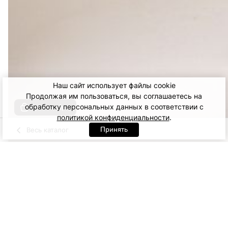
Наш сайт использует файлы cookie
Продолжая им пользоваться, вы соглашаетесь на
обработку персональных данных в соответствии с
Купить образ
политикой конфиденциальности
.
Принять
Весь каталог
сливочный
Черный
Артикул: 69663. Черный
XS
S
M
16 500