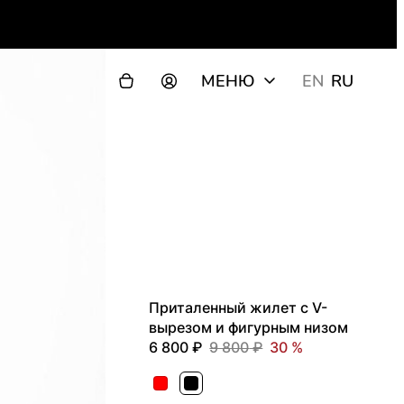
МЕНЮ
EN
RU
Приталенный жилет с V-
вырезом и фигурным низом
6 800
9 800
30
Красный
Черный