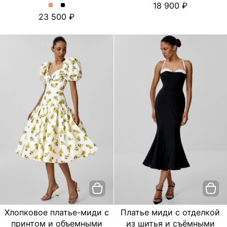
18 900
платье
платье
Платье
Платье
23 500
с
с
миди
миди
цветочным
цветочным
с
с
принтом.
принтом.
отделкой
отделкой
Цвет
Цвет
из
из
пудровый
Черный
шитья
шитья
и
и
съёмными
съёмными
бретелями.
бретелями.
Цвет
Цвет
Персиковый
Черный
Хлопковое платье-миди с
Платье миди с отделкой
принтом и объемными
из шитья и съёмными