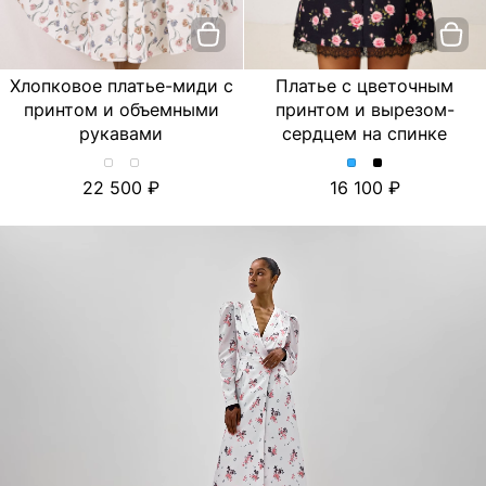
Хлопковое платье-миди с
Платье с цветочным
принтом и объемными
принтом и вырезом-
рукавами
сердцем на спинке
Хлопковое
Хлопковое
Платье
Платье
22 500
16 100
платье-
платье-
с
с
миди
миди
цветочным
цветочным
с
с
принтом
принтом
принтом
принтом
и
и
и
и
вырезом-
вырезом-
объемными
объемными
сердцем
сердцем
рукавами.
рукавами.
на
на
Цвет
Цвет
спинке.
спинке.
Лимон/
Тюльпан/
Цвет
Цвет
Молочный
Молочный
Голубой
Черный