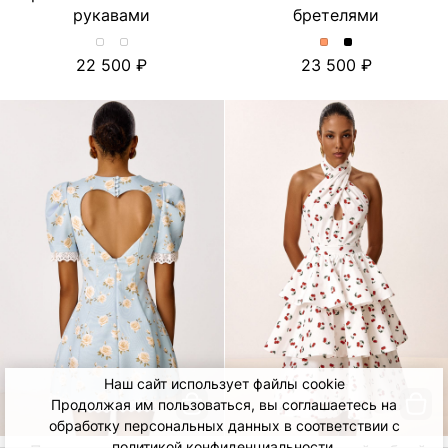
рукавами
бретелями
Хлопковое
Хлопковое
Платье
Платье
22 500
23 500
платье-
платье-
миди
миди
миди
миди
с
с
с
с
отделкой
отделкой
принтом
принтом
из
из
и
и
шитья
шитья
объемными
объемными
и
и
рукавами.
рукавами.
съёмными
съёмными
Цвет
Цвет
бретелями.
бретелями.
Лимон/
Тюльпан/
Цвет
Цвет
Молочный
Молочный
Персиковый
Черный
Наш сайт использует файлы cookie
Продолжая им пользоваться, вы соглашаетесь на
обработку персональных данных в соответствии с
политикой конфиденциальности
.