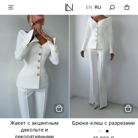
EN
RU
Жакет с акцентным
Брюки-клеш с разрезами
декольте и
Брюки-
Брюки-
декоративными