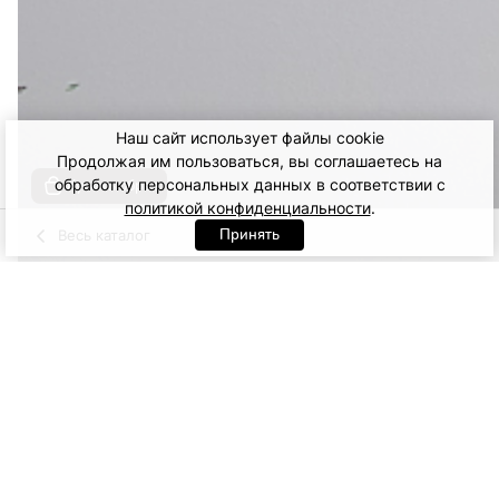
Наш сайт использует файлы cookie
Продолжая им пользоваться, вы соглашаетесь на
обработку персональных данных в соответствии с
Купить образ
политикой конфиденциальности
.
Принять
Весь каталог
Черный
Артикул: 54947. Черный
L
7 900
ДОБАВИТЬ В КОРЗИНУ