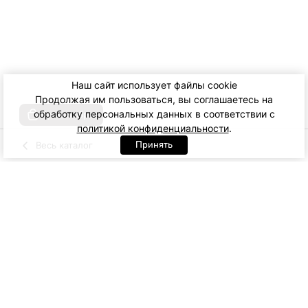
Наш сайт использует файлы cookie
Продолжая им пользоваться, вы соглашаетесь на
обработку персональных данных в соответствии с
Купить образ
политикой конфиденциальности
.
Принять
Весь каталог
Молочный
Черный
Артикул: 32221. Черный
S
M
L
XL
8 400
ДОБАВИТЬ В КОРЗИНУ