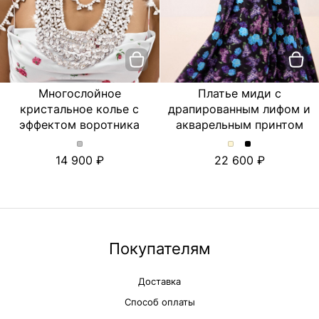
Многослойное
Платье миди с
кристальное колье с
драпированным лифом и
эффектом воротника
акварельным принтом
Многослойное
Платье
Платье
14 900
22 600
кристальное
миди
миди
колье
с
с
с
драпированным
драпированны
эффектом
лифом
лифом
воротника.
и
и
Цвет
акварельным
акварельным
Серебряный
принтом.
принтом.
Покупателям
Цвет
Цвет
Молочный
Черный
Доставка
Способ оплаты