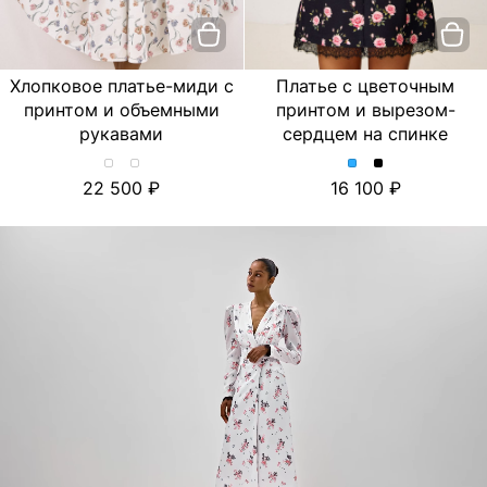
Хлопковое платье-миди с
Платье с цветочным
принтом и объемными
принтом и вырезом-
рукавами
сердцем на спинке
Хлопковое
Хлопковое
Платье
Платье
22 500
16 100
платье-
платье-
с
с
миди
миди
цветочным
цветочным
с
с
принтом
принтом
принтом
принтом
и
и
и
и
вырезом-
вырезом-
объемными
объемными
сердцем
сердцем
рукавами.
рукавами.
на
на
Цвет
Цвет
спинке.
спинке.
Лимон/
Тюльпан/
Цвет
Цвет
Молочный
Молочный
Голубой
Черный