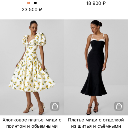
18 900
платье
платье
Платье
Платье
23 500
с
с
миди
миди
цветочным
цветочным
с
с
принтом.
принтом.
отделкой
отделкой
Цвет
Цвет
из
из
пудровый
Черный
шитья
шитья
и
и
съёмными
съёмными
бретелями.
бретелями.
Цвет
Цвет
Персиковый
Черный
Хлопковое платье-миди с
Платье миди с отделкой
принтом и объемными
из шитья и съёмными