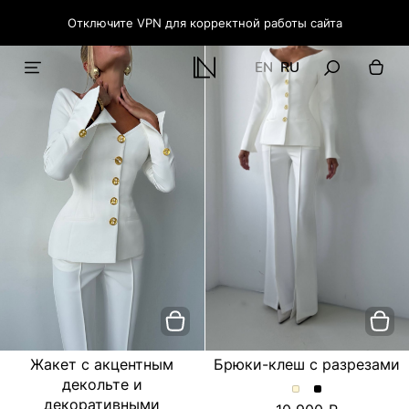
Отключите VPN для корректной работы сайта
EN
RU
Жакет с акцентным
Брюки-клеш с разрезами
декольте и
Брюки-
Брюки-
декоративными