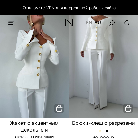
Отключите VPN для корректной работы сайта
EN
RU
Жакет с акцентным
Брюки-клеш с разрезами
декольте и
Брюки-
Брюки-
декоративными