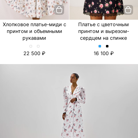
Хлопковое платье-миди с
Платье с цветочным
принтом и объемными
принтом и вырезом-
рукавами
сердцем на спинке
Хлопковое
Хлопковое
Платье
Платье
22 500
16 100
платье-
платье-
с
с
миди
миди
цветочным
цветочным
с
с
принтом
принтом
принтом
принтом
и
и
и
и
вырезом-
вырезом-
объемными
объемными
сердцем
сердцем
рукавами.
рукавами.
на
на
Цвет
Цвет
спинке.
спинке.
Лимон/
Тюльпан/
Цвет
Цвет
Молочный
Молочный
Голубой
Черный