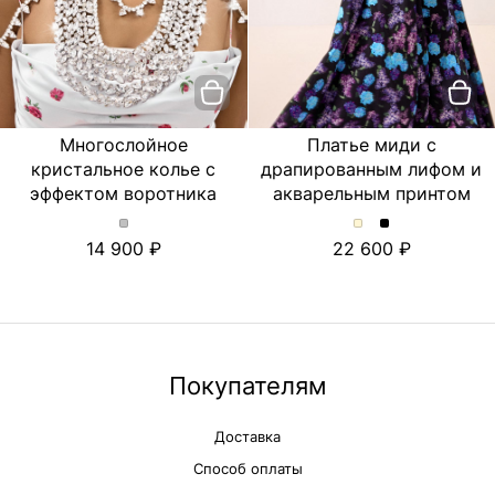
Многослойное
Платье миди с
кристальное колье с
драпированным лифом и
эффектом воротника
акварельным принтом
Многослойное
Платье
Платье
14 900
22 600
кристальное
миди
миди
колье
с
с
с
драпированным
драпированны
эффектом
лифом
лифом
воротника.
и
и
Цвет
акварельным
акварельным
Серебряный
принтом.
принтом.
Покупателям
Цвет
Цвет
Молочный
Черный
Доставка
Способ оплаты