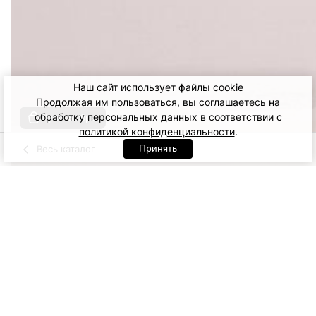
Наш сайт использует файлы cookie
Продолжая им пользоваться, вы соглашаетесь на
обработку персональных данных в соответствии с
Купить образ
политикой конфиденциальности
.
Принять
Весь каталог
Красный
Молочный
Черный
Артикул: 93168. Красный
XS
S
M
L
16 900
ДОБАВИТЬ В КОРЗИНУ