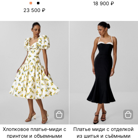
18 900
платье
платье
Платье
Платье
23 500
с
с
миди
миди
цветочным
цветочным
с
с
принтом.
принтом.
отделкой
отделкой
Цвет
Цвет
из
из
пудровый
Черный
шитья
шитья
и
и
съёмными
съёмными
бретелями.
бретелями.
Цвет
Цвет
Персиковый
Черный
Хлопковое платье-миди с
Платье миди с отделкой
принтом и объемными
из шитья и съёмными