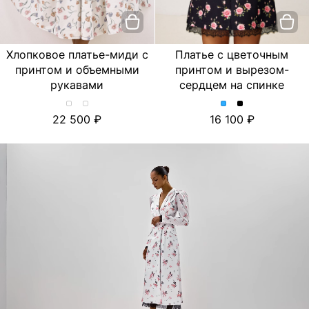
Хлопковое платье-миди с
Платье с цветочным
принтом и объемными
принтом и вырезом-
рукавами
сердцем на спинке
Хлопковое
Хлопковое
Платье
Платье
22 500
16 100
платье-
платье-
с
с
миди
миди
цветочным
цветочным
с
с
принтом
принтом
принтом
принтом
и
и
и
и
вырезом-
вырезом-
объемными
объемными
сердцем
сердцем
рукавами.
рукавами.
на
на
Цвет
Цвет
спинке.
спинке.
Лимон/
Тюльпан/
Цвет
Цвет
Молочный
Молочный
Голубой
Черный