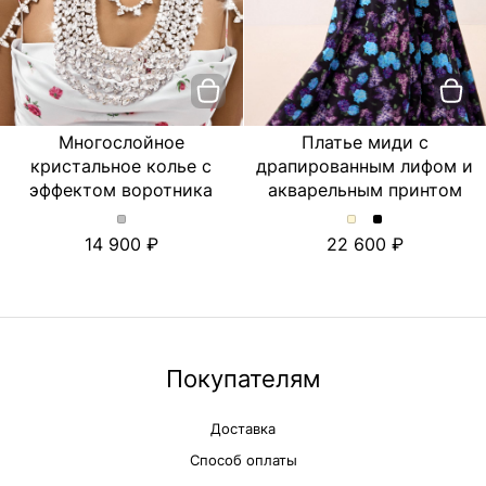
Многослойное
Платье миди с
кристальное колье с
драпированным лифом и
эффектом воротника
акварельным принтом
Многослойное
Платье
Платье
14 900
22 600
кристальное
миди
миди
колье
с
с
с
драпированным
драпированны
эффектом
лифом
лифом
воротника.
и
и
Цвет
акварельным
акварельным
Серебряный
принтом.
принтом.
Покупателям
Цвет
Цвет
Молочный
Черный
Доставка
Способ оплаты