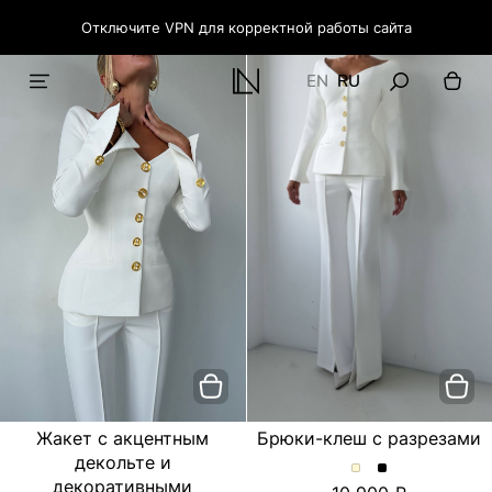
Отключите VPN для корректной работы сайта
EN
RU
Жакет с акцентным
Брюки-клеш с разрезами
декольте и
Брюки-
Брюки-
декоративными