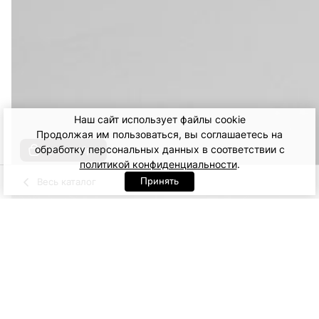
Наш сайт использует файлы cookie
Продолжая им пользоваться, вы соглашаетесь на
обработку персональных данных в соответствии с
Купить образ
политикой конфиденциальности
.
Принять
Весь каталог
Молочный
Артикул: 99023. Молочный
XS
S
M
L
9 900