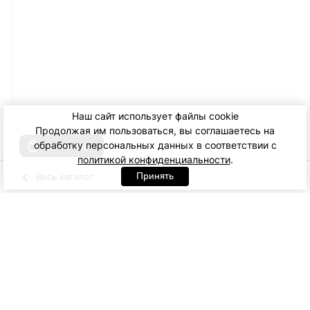
Наш сайт использует файлы cookie
Продолжая им пользоваться, вы соглашаетесь на
обработку персональных данных в соответствии с
Купить образ
политикой конфиденциальности
.
Принять
Весь каталог
Молочный
Черный
Артикул: 92895. Черный
XS
S
M
L
XL
10 900