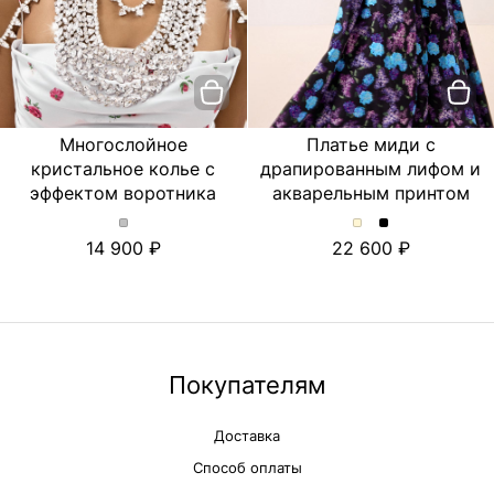
Многослойное
Платье миди с
кристальное колье с
драпированным лифом и
эффектом воротника
акварельным принтом
Многослойное
Платье
Платье
14 900
22 600
кристальное
миди
миди
колье
с
с
с
драпированным
драпированны
эффектом
лифом
лифом
воротника.
и
и
Цвет
акварельным
акварельным
Серебряный
принтом.
принтом.
Покупателям
Цвет
Цвет
Молочный
Черный
Доставка
Способ оплаты