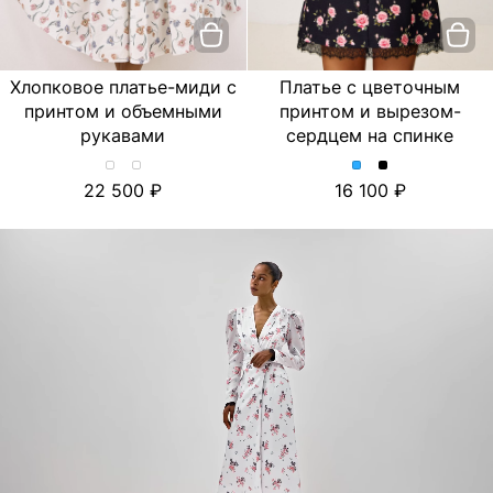
Хлопковое платье-миди с
Платье с цветочным
принтом и объемными
принтом и вырезом-
рукавами
сердцем на спинке
Хлопковое
Хлопковое
Платье
Платье
22 500
16 100
платье-
платье-
с
с
миди
миди
цветочным
цветочным
с
с
принтом
принтом
принтом
принтом
и
и
и
и
вырезом-
вырезом-
объемными
объемными
сердцем
сердцем
рукавами.
рукавами.
на
на
Цвет
Цвет
спинке.
спинке.
Лимон/
Тюльпан/
Цвет
Цвет
Молочный
Молочный
Голубой
Черный