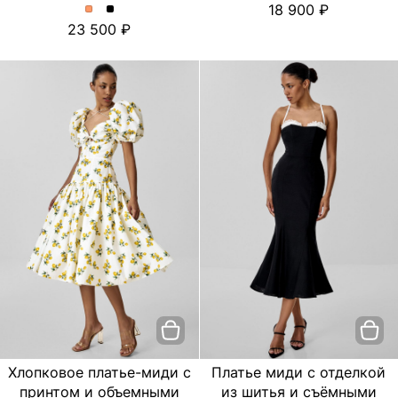
18 900
платье
платье
Платье
Платье
23 500
с
с
миди
миди
цветочным
цветочным
с
с
принтом.
принтом.
отделкой
отделкой
Цвет
Цвет
из
из
пудровый
Черный
шитья
шитья
и
и
съёмными
съёмными
бретелями.
бретелями.
Цвет
Цвет
Персиковый
Черный
Хлопковое платье-миди с
Платье миди с отделкой
принтом и объемными
из шитья и съёмными