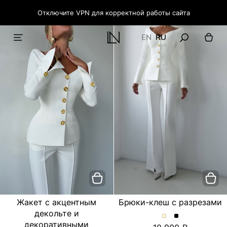
Отключите VPN для корректной работы сайта
EN
RU
Жакет с акцентным
Брюки-клеш с разрезами
декольте и
Брюки-
Брюки-
декоративными