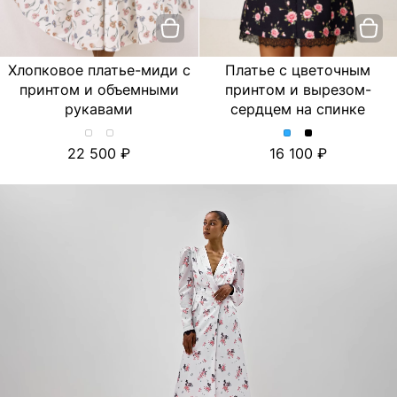
Хлопковое платье-миди с
Платье с цветочным
принтом и объемными
принтом и вырезом-
рукавами
сердцем на спинке
Хлопковое
Хлопковое
Платье
Платье
22 500
16 100
платье-
платье-
с
с
миди
миди
цветочным
цветочным
с
с
принтом
принтом
принтом
принтом
и
и
и
и
вырезом-
вырезом-
объемными
объемными
сердцем
сердцем
рукавами.
рукавами.
на
на
Цвет
Цвет
спинке.
спинке.
Лимон/
Тюльпан/
Цвет
Цвет
Молочный
Молочный
Голубой
Черный