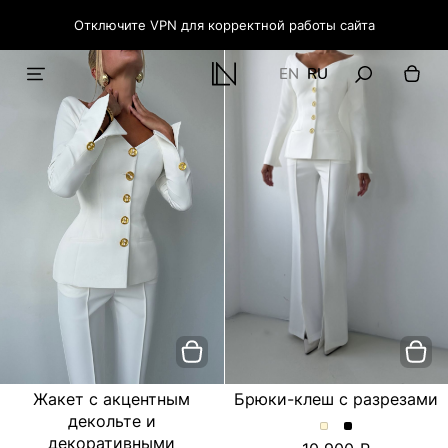
Отключите VPN для корректной работы сайта
EN
RU
Жакет с акцентным
Брюки-клеш с разрезами
декольте и
Брюки-
Брюки-
декоративными