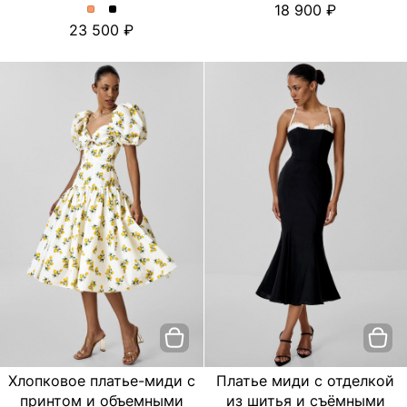
18 900
платье
платье
Платье
Платье
23 500
с
с
миди
миди
цветочным
цветочным
с
с
принтом.
принтом.
отделкой
отделкой
Цвет
Цвет
из
из
пудровый
Черный
шитья
шитья
и
и
съёмными
съёмными
бретелями.
бретелями.
Цвет
Цвет
Персиковый
Черный
Хлопковое платье-миди с
Платье миди с отделкой
принтом и объемными
из шитья и съёмными