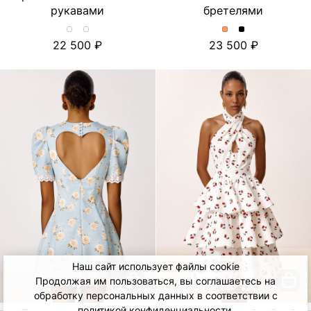
рукавами
бретелями
Хлопковое
Хлопковое
Платье
Платье
22 500
23 500
платье-
платье-
миди
миди
миди
миди
с
с
с
с
отделкой
отделкой
принтом
принтом
из
из
и
и
шитья
шитья
объемными
объемными
и
и
рукавами.
рукавами.
съёмными
съёмными
Цвет
Цвет
бретелями.
бретелями.
Лимон/
Тюльпан/
Цвет
Цвет
Молочный
Молочный
Персиковый
Черный
Наш сайт использует файлы cookie
Продолжая им пользоваться, вы соглашаетесь на
обработку персональных данных в соответствии с
политикой конфиденциальности
.