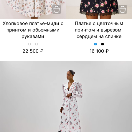
Хлопковое платье-миди с
Платье с цветочным
принтом и объемными
принтом и вырезом-
рукавами
сердцем на спинке
Хлопковое
Хлопковое
Платье
Платье
22 500
16 100
платье-
платье-
с
с
миди
миди
цветочным
цветочным
с
с
принтом
принтом
принтом
принтом
и
и
и
и
вырезом-
вырезом-
объемными
объемными
сердцем
сердцем
рукавами.
рукавами.
на
на
Цвет
Цвет
спинке.
спинке.
Лимон/
Тюльпан/
Цвет
Цвет
Молочный
Молочный
Голубой
Черный