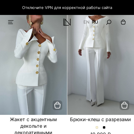
Отключите VPN для корректной работы сайта
EN
RU
Жакет с акцентным
Брюки-клеш с разрезами
декольте и
Брюки-
Брюки-
декоративными