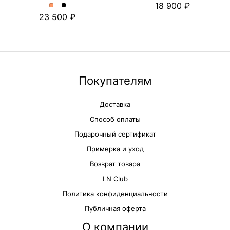
18 900
платье
платье
Платье
Платье
23 500
с
с
миди
миди
цветочным
цветочным
с
с
принтом.
принтом.
отделкой
отделкой
Цвет
Цвет
из
из
пудровый
Черный
шитья
шитья
и
и
съёмными
съёмными
Покупателям
бретелями.
бретелями.
Цвет
Цвет
Доставка
Персиковый
Черный
Способ оплаты
Подарочный сертификат
Примерка и уход
Возврат товара
LN Club
Политика конфиденциальности
Публичная оферта
О компании