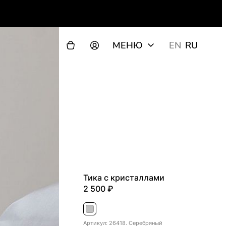
МЕНЮ
EN
RU
Тика с кристаллами
2 500
Серебряный
Артикул: 26418. Серебряный