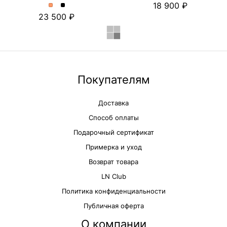
18 900
платье
платье
Платье
Платье
23 500
с
с
миди
миди
цветочным
цветочным
с
с
принтом.
принтом.
отделкой
отделкой
Цвет
Цвет
из
из
пудровый
Черный
шитья
шитья
и
и
съёмными
съёмными
Покупателям
бретелями.
бретелями.
Цвет
Цвет
Доставка
Персиковый
Черный
Способ оплаты
Подарочный сертификат
Примерка и уход
Возврат товара
LN Club
Политика конфиденциальности
Публичная оферта
О компании