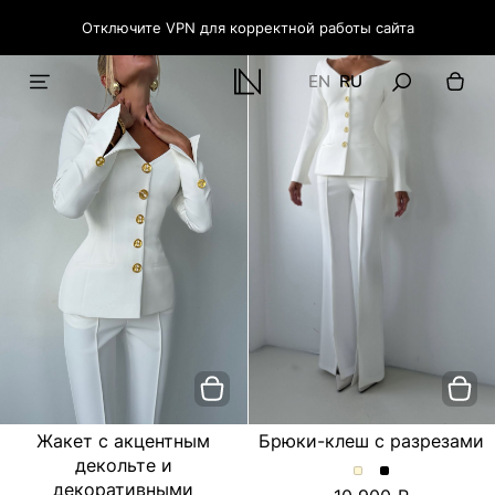
Отключите VPN для корректной работы сайта
EN
RU
Жакет с акцентным
Брюки-клеш с разрезами
декольте и
Брюки-
Брюки-
декоративными