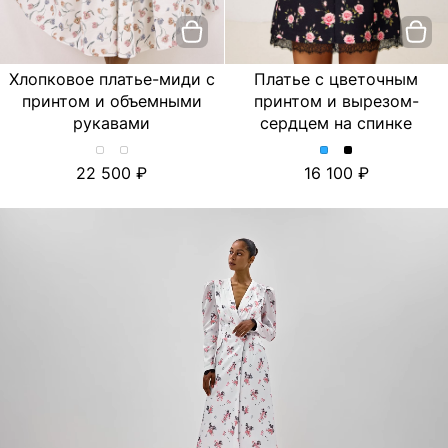
Хлопковое платье-миди с
Платье с цветочным
принтом и объемными
принтом и вырезом-
рукавами
сердцем на спинке
Хлопковое
Хлопковое
Платье
Платье
22 500
16 100
платье-
платье-
с
с
миди
миди
цветочным
цветочным
с
с
принтом
принтом
принтом
принтом
и
и
и
и
вырезом-
вырезом-
объемными
объемными
сердцем
сердцем
рукавами.
рукавами.
на
на
Цвет
Цвет
спинке.
спинке.
Лимон/
Тюльпан/
Цвет
Цвет
Молочный
Молочный
Голубой
Черный