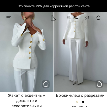
Отключите VPN для корректной работы сайта
EN
RU
Жакет с акцентным
Брюки-клеш с разрезами
декольте и
Брюки-
Брюки-
декоративными