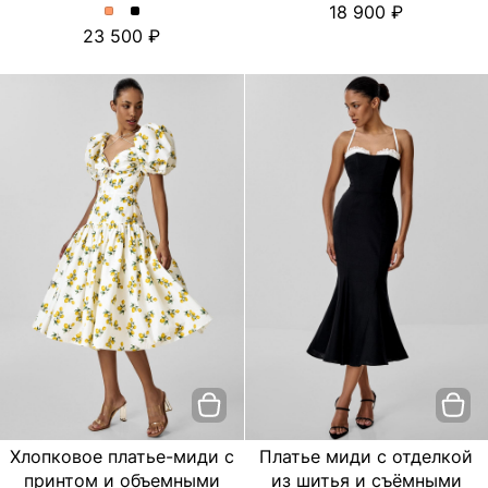
18 900
платье
платье
Платье
Платье
23 500
с
с
миди
миди
цветочным
цветочным
с
с
принтом.
принтом.
отделкой
отделкой
Цвет
Цвет
из
из
пудровый
Черный
шитья
шитья
и
и
съёмными
съёмными
бретелями.
бретелями.
Цвет
Цвет
Персиковый
Черный
Хлопковое платье-миди с
Платье миди с отделкой
принтом и объемными
из шитья и съёмными