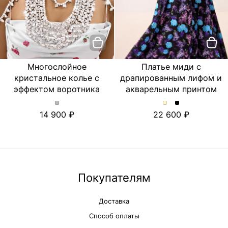
Многослойное
Платье миди с
кристальное колье с
драпированным лифом и
эффектом воротника
акварельным принтом
Многослойное
Платье
Платье
14 900
22 600
кристальное
миди
миди
колье
с
с
с
драпированным
драпированны
эффектом
лифом
лифом
воротника.
и
и
Цвет
акварельным
акварельным
Серебряный
принтом.
принтом.
Покупателям
Цвет
Цвет
Молочный
Черный
Доставка
Способ оплаты