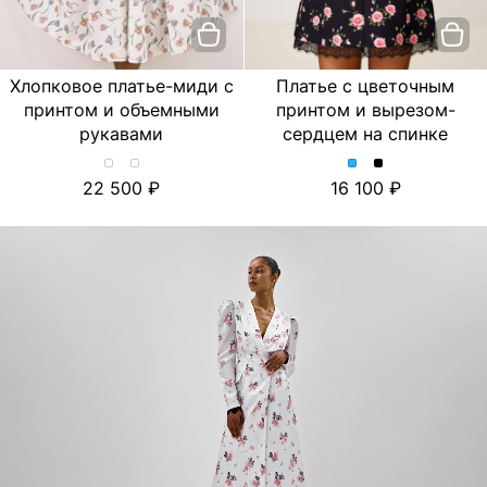
Хлопковое платье-миди с
Платье с цветочным
принтом и объемными
принтом и вырезом-
рукавами
сердцем на спинке
Хлопковое
Хлопковое
Платье
Платье
22 500
16 100
платье-
платье-
с
с
миди
миди
цветочным
цветочным
с
с
принтом
принтом
принтом
принтом
и
и
и
и
вырезом-
вырезом-
объемными
объемными
сердцем
сердцем
рукавами.
рукавами.
на
на
Цвет
Цвет
спинке.
спинке.
Лимон/
Тюльпан/
Цвет
Цвет
Молочный
Молочный
Голубой
Черный