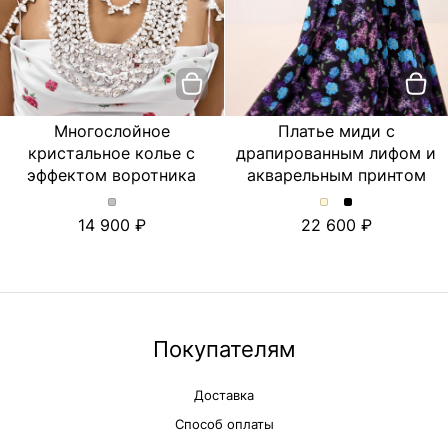
Многослойное
Платье миди с
кристальное колье с
драпированным лифом и
эффектом воротника
акварельным принтом
Многослойное
Платье
Платье
14 900
22 600
кристальное
миди
миди
колье
с
с
с
драпированным
драпированны
эффектом
лифом
лифом
воротника.
и
и
Цвет
акварельным
акварельным
Серебряный
принтом.
принтом.
Покупателям
Цвет
Цвет
Молочный
Черный
Доставка
Способ оплаты