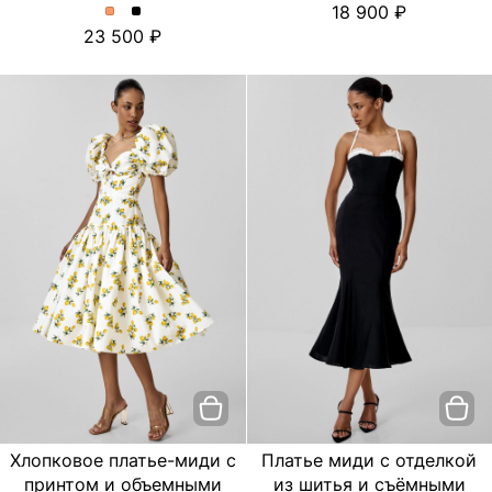
18 900
платье
платье
Платье
Платье
23 500
с
с
миди
миди
цветочным
цветочным
с
с
принтом.
принтом.
отделкой
отделкой
Цвет
Цвет
из
из
пудровый
Черный
шитья
шитья
и
и
съёмными
съёмными
бретелями.
бретелями.
Цвет
Цвет
Персиковый
Черный
Хлопковое платье-миди с
Платье миди с отделкой
принтом и объемными
из шитья и съёмными