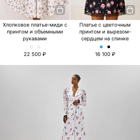
Хлопковое платье-миди с
Платье с цветочным
принтом и объемными
принтом и вырезом-
рукавами
сердцем на спинке
Хлопковое
Хлопковое
Платье
Платье
22 500
16 100
платье-
платье-
с
с
миди
миди
цветочным
цветочным
с
с
принтом
принтом
принтом
принтом
и
и
и
и
вырезом-
вырезом-
объемными
объемными
сердцем
сердцем
рукавами.
рукавами.
на
на
Цвет
Цвет
спинке.
спинке.
Лимон/
Тюльпан/
Цвет
Цвет
Молочный
Молочный
Голубой
Черный