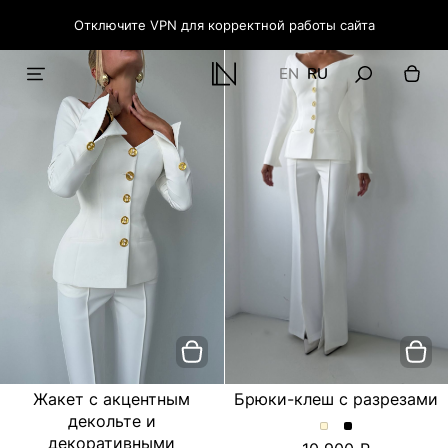
Отключите VPN для корректной работы сайта
EN
RU
Жакет с акцентным
Брюки-клеш с разрезами
декольте и
Брюки-
Брюки-
декоративными