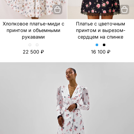
Хлопковое платье-миди с
Платье с цветочным
принтом и объемными
принтом и вырезом-
рукавами
сердцем на спинке
Хлопковое
Хлопковое
Платье
Платье
22 500
16 100
платье-
платье-
с
с
миди
миди
цветочным
цветочным
с
с
принтом
принтом
принтом
принтом
и
и
и
и
вырезом-
вырезом-
объемными
объемными
сердцем
сердцем
рукавами.
рукавами.
на
на
Цвет
Цвет
спинке.
спинке.
Лимон/
Тюльпан/
Цвет
Цвет
Молочный
Молочный
Голубой
Черный