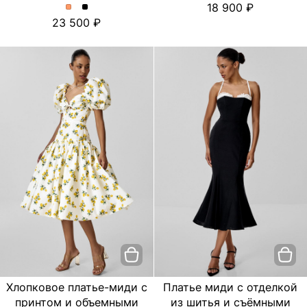
18 900
платье
платье
Платье
Платье
23 500
с
с
миди
миди
цветочным
цветочным
с
с
принтом.
принтом.
отделкой
отделкой
Цвет
Цвет
из
из
пудровый
Черный
шитья
шитья
и
и
съёмными
съёмными
бретелями.
бретелями.
Цвет
Цвет
Персиковый
Черный
Хлопковое платье-миди с
Платье миди с отделкой
принтом и объемными
из шитья и съёмными