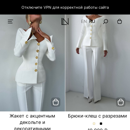
Отключите VPN для корректной работы сайта
EN
RU
Жакет с акцентным
Брюки-клеш с разрезами
декольте и
Брюки-
Брюки-
декоративными