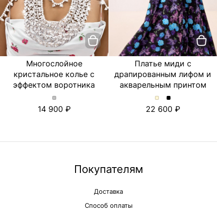
Многослойное
Платье миди с
кристальное колье с
драпированным лифом и
эффектом воротника
акварельным принтом
Многослойное
Платье
Платье
14 900
22 600
кристальное
миди
миди
колье
с
с
с
драпированным
драпированны
эффектом
лифом
лифом
воротника.
и
и
Цвет
акварельным
акварельным
Серебряный
принтом.
принтом.
Покупателям
Цвет
Цвет
Молочный
Черный
Доставка
Способ оплаты