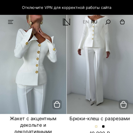
Отключите VPN для корректной работы сайта
EN
RU
Жакет с акцентным
Брюки-клеш с разрезами
декольте и
Брюки-
Брюки-
декоративными