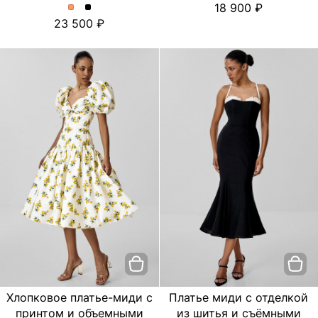
18 900
платье
платье
Платье
Платье
23 500
с
с
миди
миди
цветочным
цветочным
с
с
принтом.
принтом.
отделкой
отделкой
Цвет
Цвет
из
из
пудровый
Черный
шитья
шитья
и
и
съёмными
съёмными
бретелями.
бретелями.
Цвет
Цвет
Персиковый
Черный
Хлопковое платье-миди с
Платье миди с отделкой
принтом и объемными
из шитья и съёмными