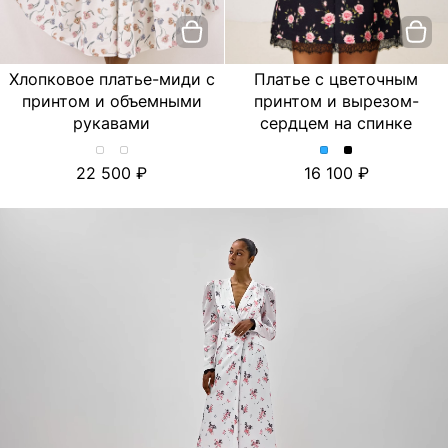
Хлопковое платье-миди с
Платье с цветочным
принтом и объемными
принтом и вырезом-
рукавами
сердцем на спинке
Хлопковое
Хлопковое
Платье
Платье
22 500
16 100
платье-
платье-
с
с
миди
миди
цветочным
цветочным
с
с
принтом
принтом
принтом
принтом
и
и
и
и
вырезом-
вырезом-
объемными
объемными
сердцем
сердцем
рукавами.
рукавами.
на
на
Цвет
Цвет
спинке.
спинке.
Лимон/
Тюльпан/
Цвет
Цвет
Молочный
Молочный
Голубой
Черный