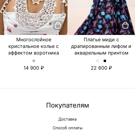
Многослойное
Платье миди с
кристальное колье с
драпированным лифом и
эффектом воротника
акварельным принтом
Многослойное
Платье
Платье
14 900
22 600
кристальное
миди
миди
колье
с
с
с
драпированным
драпированны
эффектом
лифом
лифом
воротника.
и
и
Цвет
акварельным
акварельным
Серебряный
принтом.
принтом.
Покупателям
Цвет
Цвет
Молочный
Черный
Доставка
Способ оплаты