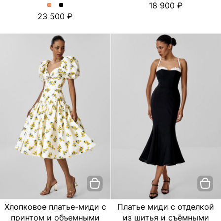
18 900
платье
платье
Платье
Платье
23 500
с
с
миди
миди
цветочным
цветочным
с
с
принтом.
принтом.
отделкой
отделкой
Цвет
Цвет
из
из
пудровый
Черный
шитья
шитья
и
и
съёмными
съёмными
бретелями.
бретелями.
Цвет
Цвет
Персиковый
Черный
Хлопковое платье-миди с
Платье миди с отделкой
принтом и объемными
из шитья и съёмными