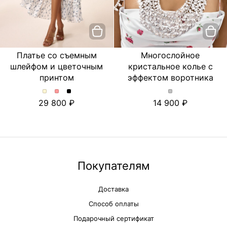
Платье со съемным
Многослойное
шлейфом и цветочным
кристальное колье с
принтом
эффектом воротника
Платье
Платье
Платье
Многослойное
29 800
14 900
со
со
со
кристальное
съемным
съемным
съемным
колье
шлейфом
шлейфом
шлейфом
с
и
и
и
эффектом
цветочным
цветочным
цветочным
воротника.
принтом.
принтом.
принтом.
Цвет
Цвет
Цвет
Цвет
Серебряный
Покупателям
Молочный
Розовый
Черный
Доставка
Способ оплаты
Подарочный сертификат