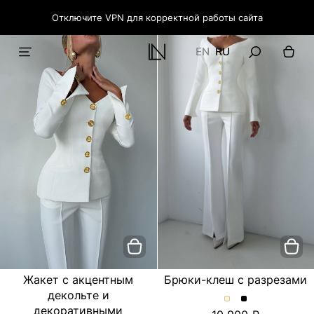
Отключите VPN для корректной работы сайта
EN
RU
Жакет с акцентным
Брюки-клеш с разрезами
декольте и
Брюки-
Брюки-
декоративными