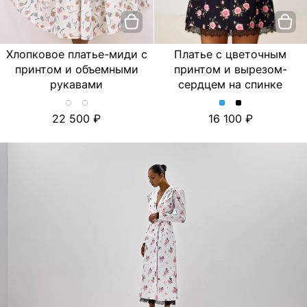
Хлопковое платье-миди с
Платье с цветочным
принтом и объемными
принтом и вырезом-
рукавами
сердцем на спинке
Хлопковое
Хлопковое
Платье
Платье
22 500
16 100
платье-
платье-
с
с
миди
миди
цветочным
цветочным
с
с
принтом
принтом
принтом
принтом
и
и
и
и
вырезом-
вырезом-
объемными
объемными
сердцем
сердцем
рукавами.
рукавами.
на
на
Цвет
Цвет
спинке.
спинке.
Лимон/
Тюльпан/
Цвет
Цвет
Молочный
Молочный
Голубой
Черный