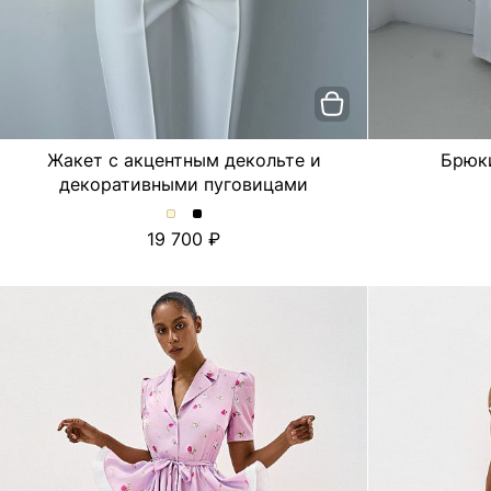
Жакет с акцентным декольте и
Брюк
декоративными пуговицами
Жакет
Жакет
19 700
с
с
акцентным
акцентным
декольте
декольте
и
и
декоративными
декоративными
пуговицами.
пуговицами.
Цвет
Цвет
Молочный
Черный