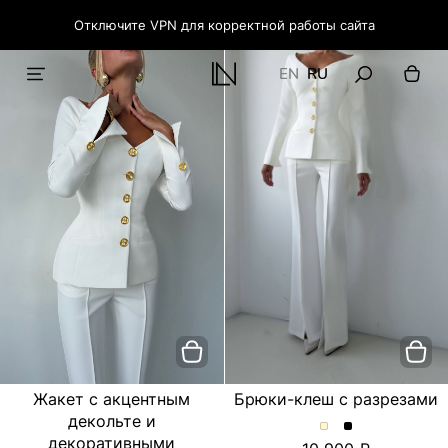
Отключите VPN для корректной работы сайта
EN
RU
Жакет с акцентным
Брюки-клеш с разрезами
декольте и
Брюки-
Брюки-
декоративными