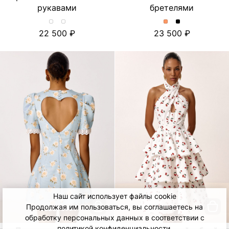
рукавами
бретелями
Хлопковое
Хлопковое
Платье
Платье
22 500
23 500
платье-
платье-
миди
миди
миди
миди
с
с
с
с
отделкой
отделкой
принтом
принтом
из
из
и
и
шитья
шитья
объемными
объемными
и
и
рукавами.
рукавами.
съёмными
съёмными
Цвет
Цвет
бретелями.
бретелями.
Лимон/
Тюльпан/
Цвет
Цвет
Молочный
Молочный
Персиковый
Черный
Наш сайт использует файлы cookie
Продолжая им пользоваться, вы соглашаетесь на
обработку персональных данных в соответствии с
политикой конфиденциальности
.