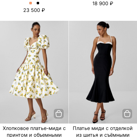
18 900
платье
платье
Платье
Платье
23 500
с
с
миди
миди
цветочным
цветочным
с
с
принтом.
принтом.
отделкой
отделкой
Цвет
Цвет
из
из
пудровый
Черный
шитья
шитья
и
и
съёмными
съёмными
бретелями.
бретелями.
Цвет
Цвет
Персиковый
Черный
Хлопковое платье-миди с
Платье миди с отделкой
принтом и объемными
из шитья и съёмными