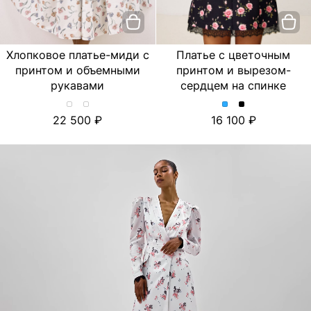
Хлопковое платье-миди с
Платье с цветочным
принтом и объемными
принтом и вырезом-
рукавами
сердцем на спинке
Хлопковое
Хлопковое
Платье
Платье
22 500
16 100
платье-
платье-
с
с
миди
миди
цветочным
цветочным
с
с
принтом
принтом
принтом
принтом
и
и
и
и
вырезом-
вырезом-
объемными
объемными
сердцем
сердцем
рукавами.
рукавами.
на
на
Цвет
Цвет
спинке.
спинке.
Лимон/
Тюльпан/
Цвет
Цвет
Молочный
Молочный
Голубой
Черный