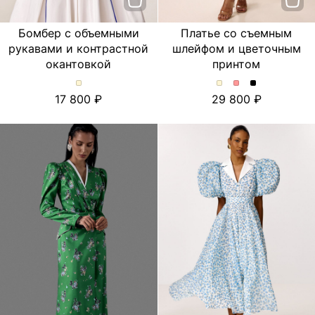
Бомбер с объемными
Платье со съемным
рукавами и контрастной
шлейфом и цветочным
окантовкой
принтом
Бомбер
Платье
Платье
Платье
17 800
29 800
с
со
со
со
объемными
съемным
съемным
съемным
рукавами
шлейфом
шлейфом
шлейфом
и
и
и
и
контрастной
цветочным
цветочным
цветочным
окантовкой.
принтом.
принтом.
принтом.
Цвет
Цвет
Цвет
Цвет
Молочный
Молочный
Розовый
Черный