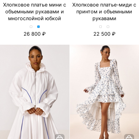
Хлопковое платье мини с
Хлопковое платье-миди с
объемными рукавами и
принтом и объемными
многослойной юбкой
рукавами
Хлопковое
Хлопковое
Хлопковое
Хлопковое
26 800
22 500
платье
платье
платье-
платье-
мини
мини
миди
миди
с
с
с
с
объемными
объемными
принтом
принтом
рукавами
рукавами
и
и
и
и
объемными
объемными
многослойной
многослойной
рукавами.
рукавами.
юбкой.
юбкой.
Цвет
Цвет
Цвет
Цвет
Лимон/
Тюльпан/
Молочно-
Голубой
Молочный
Молочный
розовый