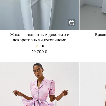
Жакет с акцентным декольте и
Брюк
декоративными пуговицами
Жакет
Жакет
19 700
с
с
акцентным
акцентным
декольте
декольте
и
и
декоративными
декоративными
пуговицами.
пуговицами.
Цвет
Цвет
Молочный
Черный