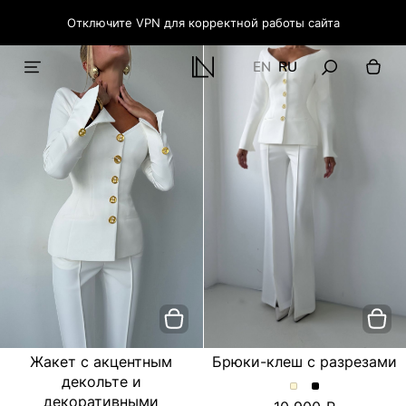
Отключите VPN для корректной работы сайта
EN
RU
Жакет с акцентным
Брюки-клеш с разрезами
декольте и
Брюки-
Брюки-
декоративными