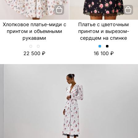
Хлопковое платье-миди с
Платье с цветочным
принтом и объемными
принтом и вырезом-
рукавами
сердцем на спинке
Хлопковое
Хлопковое
Платье
Платье
22 500
16 100
платье-
платье-
с
с
миди
миди
цветочным
цветочным
с
с
принтом
принтом
принтом
принтом
и
и
и
и
вырезом-
вырезом-
объемными
объемными
сердцем
сердцем
рукавами.
рукавами.
на
на
Цвет
Цвет
спинке.
спинке.
Лимон/
Тюльпан/
Цвет
Цвет
Молочный
Молочный
Голубой
Черный