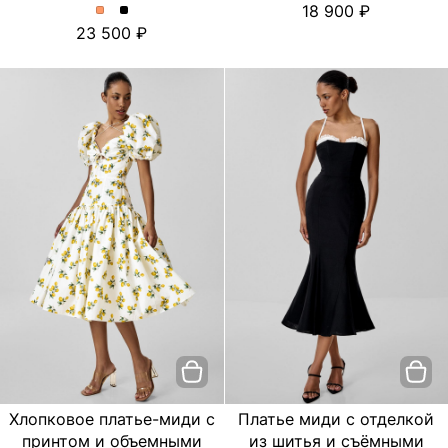
18 900
платье
платье
Платье
Платье
23 500
с
с
миди
миди
цветочным
цветочным
с
с
принтом.
принтом.
отделкой
отделкой
Цвет
Цвет
из
из
пудровый
Черный
шитья
шитья
и
и
съёмными
съёмными
бретелями.
бретелями.
Цвет
Цвет
Персиковый
Черный
Хлопковое платье-миди с
Платье миди с отделкой
принтом и объемными
из шитья и съёмными