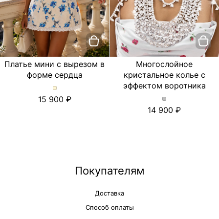
Платье мини с вырезом в
Многослойное
форме сердца
кристальное колье с
эффектом воротника
Платье
15 900
мини
Многослойное
14 900
с
кристальное
вырезом
колье
в
с
форме
эффектом
сердца.
воротника.
Цвет
Цвет
Молочный
Серебряный
Покупателям
Доставка
Способ оплаты