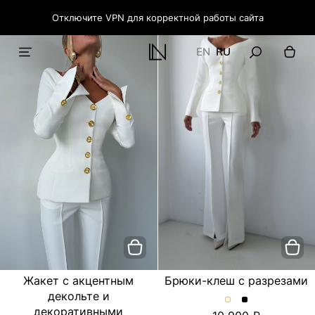
Отключите VPN для корректной работы сайта
EN
RU
Жакет с акцентным
Брюки-клеш с разрезами
декольте и
Брюки-
Брюки-
декоративными