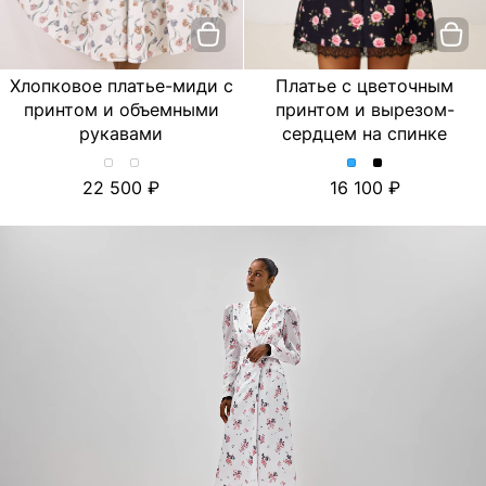
Хлопковое платье-миди с
Платье с цветочным
принтом и объемными
принтом и вырезом-
рукавами
сердцем на спинке
Хлопковое
Хлопковое
Платье
Платье
22 500
16 100
платье-
платье-
с
с
миди
миди
цветочным
цветочным
с
с
принтом
принтом
принтом
принтом
и
и
и
и
вырезом-
вырезом-
объемными
объемными
сердцем
сердцем
рукавами.
рукавами.
на
на
Цвет
Цвет
спинке.
спинке.
Лимон/
Тюльпан/
Цвет
Цвет
Молочный
Молочный
Голубой
Черный