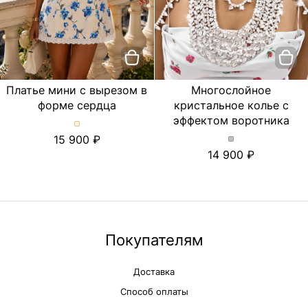
Платье мини с вырезом в
Многослойное
форме сердца
кристальное колье с
эффектом воротника
Платье
15 900
мини
Многослойное
14 900
с
кристальное
вырезом
колье
в
с
форме
эффектом
сердца.
воротника.
Цвет
Цвет
Молочный
Серебряный
Покупателям
Доставка
Способ оплаты