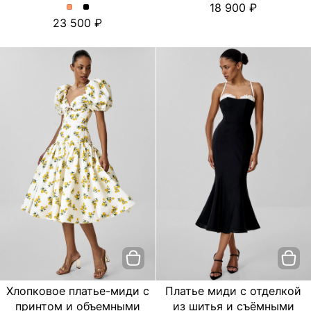
18 900
платье
платье
Платье
Платье
23 500
с
с
миди
миди
цветочным
цветочным
с
с
принтом.
принтом.
отделкой
отделкой
Цвет
Цвет
из
из
пудровый
Черный
шитья
шитья
и
и
съёмными
съёмными
бретелями.
бретелями.
Цвет
Цвет
Персиковый
Черный
Хлопковое платье-миди с
Платье миди с отделкой
принтом и объемными
из шитья и съёмными