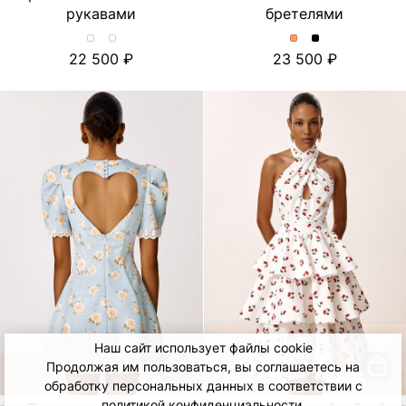
рукавами
бретелями
Хлопковое
Хлопковое
Платье
Платье
22 500
23 500
платье-
платье-
миди
миди
миди
миди
с
с
с
с
отделкой
отделкой
принтом
принтом
из
из
и
и
шитья
шитья
объемными
объемными
и
и
рукавами.
рукавами.
съёмными
съёмными
Цвет
Цвет
бретелями.
бретелями.
Лимон/
Тюльпан/
Цвет
Цвет
Молочный
Молочный
Персиковый
Черный
Наш сайт использует файлы cookie
Продолжая им пользоваться, вы соглашаетесь на
обработку персональных данных в соответствии с
политикой конфиденциальности
.