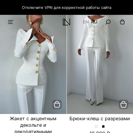
Отключите VPN для корректной работы сайта
EN
RU
Жакет с акцентным
Брюки-клеш с разрезами
декольте и
Брюки-
Брюки-
декоративными