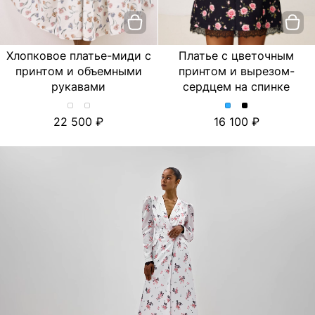
Хлопковое платье-миди с
Платье с цветочным
принтом и объемными
принтом и вырезом-
рукавами
сердцем на спинке
Хлопковое
Хлопковое
Платье
Платье
22 500
16 100
платье-
платье-
с
с
миди
миди
цветочным
цветочным
с
с
принтом
принтом
принтом
принтом
и
и
и
и
вырезом-
вырезом-
объемными
объемными
сердцем
сердцем
рукавами.
рукавами.
на
на
Цвет
Цвет
спинке.
спинке.
Лимон/
Тюльпан/
Цвет
Цвет
Молочный
Молочный
Голубой
Черный