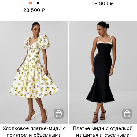
18 900
платье
платье
Платье
Платье
23 500
с
с
миди
миди
цветочным
цветочным
с
с
принтом.
принтом.
отделкой
отделкой
Цвет
Цвет
из
из
пудровый
Черный
шитья
шитья
и
и
съёмными
съёмными
бретелями.
бретелями.
Цвет
Цвет
Персиковый
Черный
Хлопковое платье-миди с
Платье миди с отделкой
принтом и объемными
из шитья и съёмными