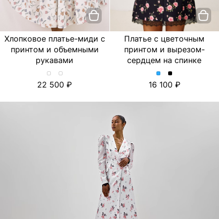
Хлопковое платье-миди с
Платье с цветочным
принтом и объемными
принтом и вырезом-
рукавами
сердцем на спинке
Хлопковое
Хлопковое
Платье
Платье
22 500
16 100
платье-
платье-
с
с
миди
миди
цветочным
цветочным
с
с
принтом
принтом
принтом
принтом
и
и
и
и
вырезом-
вырезом-
объемными
объемными
сердцем
сердцем
рукавами.
рукавами.
на
на
Цвет
Цвет
спинке.
спинке.
Лимон/
Тюльпан/
Цвет
Цвет
Молочный
Молочный
Голубой
Черный