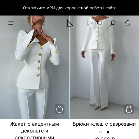
Отключите VPN для корректной работы сайта
EN
RU
Жакет с акцентным
Брюки-клеш с разрезами
декольте и
Брюки-
Брюки-
декоративными