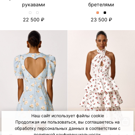
рукавами
бретелями
Хлопковое
Хлопковое
Платье
Платье
22 500
23 500
платье-
платье-
миди
миди
миди
миди
с
с
с
с
отделкой
отделкой
принтом
принтом
из
из
и
и
шитья
шитья
объемными
объемными
и
и
рукавами.
рукавами.
съёмными
съёмными
Цвет
Цвет
бретелями.
бретелями.
Лимон/
Тюльпан/
Цвет
Цвет
Молочный
Молочный
Персиковый
Черный
Наш сайт использует файлы cookie
Продолжая им пользоваться, вы соглашаетесь на
обработку персональных данных в соответствии с
политикой конфиденциальности
.