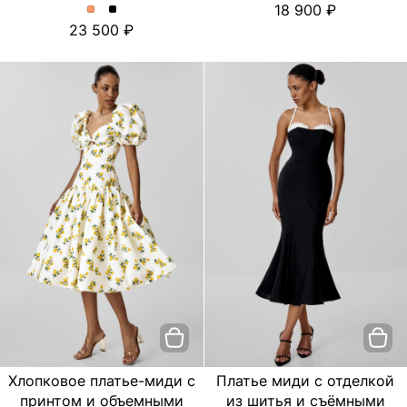
18 900
платье
платье
Платье
Платье
23 500
с
с
миди
миди
цветочным
цветочным
с
с
принтом.
принтом.
отделкой
отделкой
Цвет
Цвет
из
из
пудровый
Черный
шитья
шитья
и
и
съёмными
съёмными
бретелями.
бретелями.
Цвет
Цвет
Персиковый
Черный
Хлопковое платье-миди с
Платье миди с отделкой
принтом и объемными
из шитья и съёмными