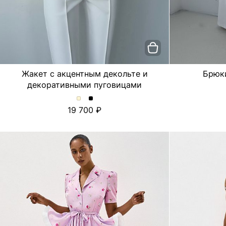
Жакет с акцентным декольте и
Брюк
декоративными пуговицами
Жакет
Жакет
19 700
с
с
акцентным
акцентным
декольте
декольте
и
и
декоративными
декоративными
пуговицами.
пуговицами.
Цвет
Цвет
Молочный
Черный